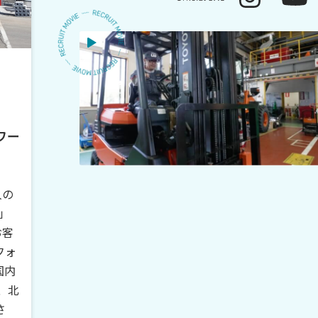
ワー
人の
」
お客
フォ
国内
、北
さ