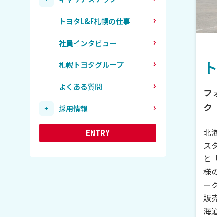
社内研修
トヨタL&F札幌の仕事
豊田自動織機
社員インタビュー
トレーニングセンター
札幌トヨタグループ集合研
ト
札幌トヨタグループ
修
よくある質問
フ
ク
採用情報
キャリア採用
北
ENTRY
新卒／第二新卒採用
ス
と
様
ー
販
海