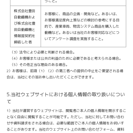
うこと。
株式会社豊田
お客様に、商品の企画・開発など。あるいは、
自動織機およ
お客様満足度向上策などの検討の参考にする目
び株式会社豊
的で、産業車両、物流システム商品を購入した
田自動織機と
動機など。あるいは当社のお客様対応などにつ
情報提契約を
いてアンケート調査を実施すること。
締結した者
（3）法令により必要と判断される場合。
（4）お客様または公共の利益のために必要であると考えられる場合。
（5）その他正当な理由のある場合。
2）お客様は、前項（1）（2）の第三者への提供の中止をご要望される場
合は、当社にその旨お申し出いただくことができます。
5.当社ウェブサイトにおける個人情報の取り扱いについ
て
1）当社が運営するウェブサイトは、閲覧者ご本人の個人情報を開示するこ
となく自由に閲覧することが可能です。ただし、当社に対してお問い合わ
せや資料請求をされる場合は、必要な範囲でご本人の個人情報をお伺いす
ることがあります。当社のウェブサイト上のお問い合わせフォーム、資料