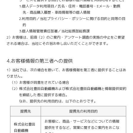
1.個人データ利用項目／氏名・住所・電話番号・Eメール・勤務
先・商品購入履歴・車両情報等の個人情報
2.利用目的／当社プライバシー・ポリシーに掲げる目的と同等の目
的
3.個人情報管理責任部署／当社総務部総務課
2）お客様は、前項（2）のご案内・アンケート調査の実施の中止をご要望
される場合は、当社にその旨お申し出いただくことができます。
4.お客様情報の第三者への提供
1）当社では、次の場合を除いて、お客様情報を第三者に提供することはあ
りません。
（1）お客様が同意をされている場合
（2）株式会社豊田自動織機および株式会社豊田自動織機と情報提供契約
を締結した者に提供する場合。
なお、提供先の利用目的は、以下のとおりです。
提携先
提携先の利用目的
お客様に、商品・サービスなどについての情報
株式会社豊田
提供をするなど、営業に関するご案内をおこな
自動織機