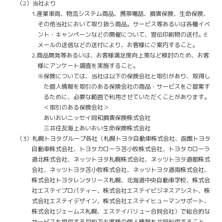
（2）当社より
1.産業車両、物流システム商品、携帯電話、損害保険、生命保険、
その他当社において取り扱う商品。サービス等あるいは各種イベ
ント・キャンペーンなどの開催について、宣伝印刷物の送付。E
メールの送信などの送付により、お客様にご案内すること。
2.商品開発等あるいは、お客様満足度向上策など検討のため、お客
様にアンケート調査を実施すること。
※保険については、当社は以下の保険会社と取引があり、取得し
た個人情報を取引のある保険会社の商品・サービスをご提案す
るために、必要な範囲で利用させていただくことがあります。
＜取引のある保険会社＞
あいおいニッセイ同和損害保険株式会社
三井住友海上あいおい生命保険株式会社
（3）札幌トヨタグループ各社（札幌トヨタ自動車株式会社、函館トヨタ
自動車株式会社、トヨタカローラ苫小牧株式会社、トヨタカローラ
道北株式会社、ネッツトヨタ札幌株式会社、ネッツトヨタ道都株式
会社、ネッツトヨタ苫小牧株式会社、ネッツトヨタ道南株式会社、
株式会社トヨタレンタリース札幌、北海道中央自動車学校、株式会
社エステイプロパティー、株式会社エステイビジネスアシスト、株
式会社エステイデザイン、株式会社エステイヒューマンサポート、
株式会社ジェームス札幌、エステイバリュー合同会社）で総合的な
サービスを提供する目的でお客様の個人情報を共同利用すること。