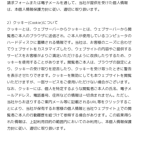
請求フォームまたは電子メールを通して、当社が提供を受けた個人情報
は、本個人情報保護方針に従い、適切に取り扱います。
2）クッキー(Cookie)について
クッキーとは、ウェブサーバーからクッキーとは、ウェブサーバーから閲
覧者ご本人のブラウザに送信され、ご本人が使用しているコンピュータの
ハードディスクに蓄積される情報です。当社は、お客様のニーズに合わせ
てウェブサイトをカスタマイズしたり、ウェブサイトの内容やご提供する
サービスをお客様がよりご満足いただけるように改良したりするため、ク
ッキーを使用することがあります。閲覧者ご本人は、ブラウザの設定によ
り、クッキーの受け取りを拒否したり、クッキーを受け取ったときに警告
を表示させたりできます。クッキーを無効にしても本ウェブサイトを閲覧
いただけますが、一部サービスをご使用いただけない場合がございます。
なお、クッキーには、個人を特定するような閲覧者ご本人の氏名、電子メ
ールアドレス、電話番号、住所などの情報は一切含まれません。ただし、
当社からお送りするご案内メール等に記載されるURL等をクリックするこ
とにより、当社が保有するお客様の個人情報と当社ウェブサイト上での閲
覧者ご本人の行動履歴を紐づけて参照する場合があります。この結果得ら
れた情報は、上記利用目的の範囲内においてのみ利用し、本個人情報保護
方針に従い、適切に取り扱います。