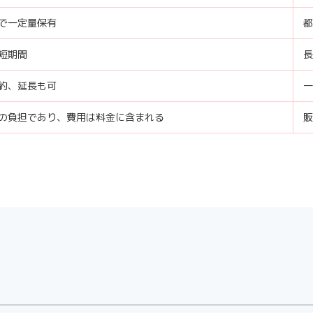
で一定量保有
都
短期間
長
約、延長も可
一
の負担であり、費用は料金に含まれる
販