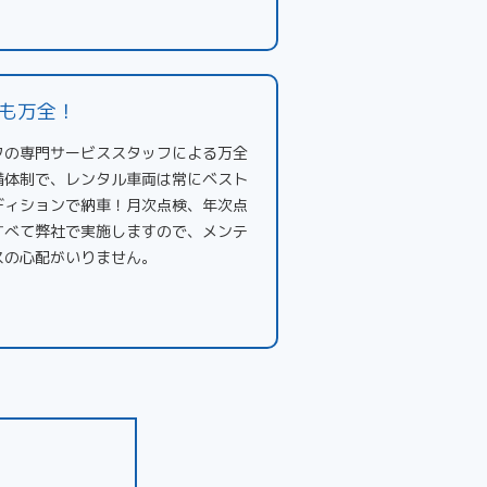
も万全！
タの専門サービススタッフによる万全
備体制で、レンタル車両は常にベスト
ディションで納車！月次点検、年次点
すべて弊社で実施しますので、メンテ
スの心配がいりません。