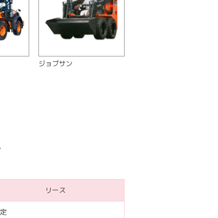
ジョブサン
。
リース
定